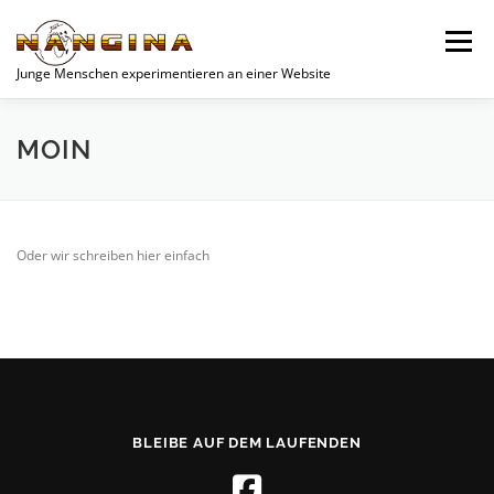
Zum
Inhalt
Menü
springen
Junge Menschen experimentieren an einer Website
SPENDEN
AKTUELLES
NEWS
JUGEND
MOIN
UNSERE PROJEKTE
VEREIN
PROJEKTE
Oder wir schreiben hier einfach
WOCHENEND-PLANER
DATENSCHUTZERKLÄRUNG
BLEIBE AUF DEM LAUFENDEN