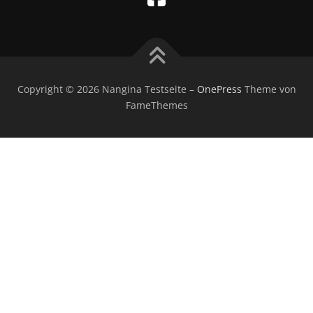
Copyright © 2026 Nangina Testseite
–
OnePress
Theme von
FameThemes