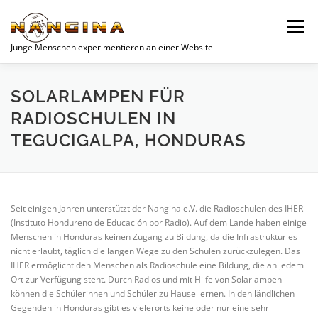
Zum
Inhalt
Menü
springen
Junge Menschen experimentieren an einer Website
SPENDEN
AKTUELLES
NEWS
JUGEND
SOLARLAMPEN FÜR
RADIOSCHULEN IN
TEGUCIGALPA, HONDURAS
UNSERE PROJEKTE
VEREIN
PROJEKTE
WOCHENEND-PLANER
DATENSCHUTZERKLÄRUNG
Seit einigen Jahren unterstützt der Nangina e.V. die Radioschulen des IHER
(Instituto Hondureno de Educación por Radio). Auf dem Lande haben einige
Menschen in Honduras keinen Zugang zu Bildung, da die Infrastruktur es
nicht erlaubt, täglich die langen Wege zu den Schulen zurückzulegen. Das
IHER ermöglicht den Menschen als Radioschule eine Bildung, die an jedem
Ort zur Verfügung steht. Durch Radios und mit Hilfe von Solarlampen
können die Schülerinnen und Schüler zu Hause lernen. In den ländlichen
Gegenden in Honduras gibt es vielerorts keine oder nur eine sehr