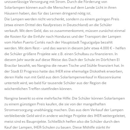
unzuverlässige Versorgung mit Strom. Durch die Förderung von
Solarlampen können auch die Menschen auf dem Lande Licht in ihren
Häusern haben, das für das Lernen dringend nötig ist.
Die Lampen werden nicht verschenkt, sondern zu einem geringen Preis
(etwa einem Drittel des Kaufpreises in Deutschland) an die Schüler
verkauft. Mit dem Geld, das so zusammenkommt, müssen zunächst einmal
die Kosten für die Einfuhr nach Honduras und der Transport der Lampen
vom Hafen Puerto Cortés nach der Hauptstadt Tegucigalpa bezahlt
werden. Mit dem Rest – und das waren in diesem Jahr etwa 4.000 € – helfen
die Schüler größere Projekte wie z.B. einen Schulbau zu finanzieren. In
diesem Jahr wurde auf diese Weise das Dach der Schule im Dörfchen El
Bracilar bezahlt, wo Nangina die neuen Tische und Stühle finanziert hat. In
der Stadt El Progreso hatte das IHER eine ehemalige Diskothek erworben,
deren Halle nun mit Geld aus dem Solarlampenverkauf in Klassenräume
unterteilt wird, wo bald für tausende Schüler aus der Region die
wöchentlichen Treffen stattfinden können.
Nangina bewirkt so eine mehrfache Hilfe: Die Schüler können Solarlampen
zu einem günstigen Preis kaufen, die sie von der mangelhaften
Stromversorgung unabhängig machen. Das aus dem Verkauf der Lampen
verbleibende Geld wird in andere wichtige Projekte des IHER weitergeleitet,
meist sind es Bauprojekte. Schließlich helfen also die Schüler durch den
Kauf der Lampen, IHER-Schulen zu bauen. Diese Mithilfe stärkt ihr