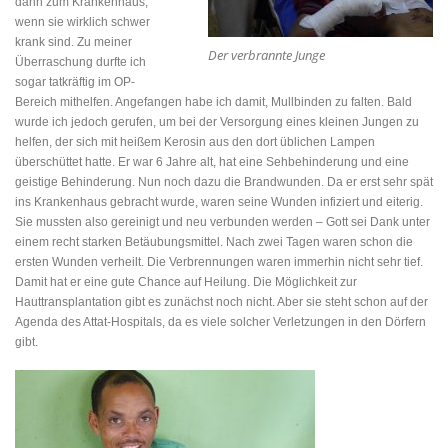
dann zum Krankenhaus,
wenn sie wirklich schwer
krank sind. Zu meiner
Der verbrannte Junge
Überraschung durfte ich
sogar tatkräftig im OP-
Bereich mithelfen. Angefangen habe ich damit, Mullbinden zu falten. Bald
wurde ich jedoch gerufen, um bei der Versorgung eines kleinen Jungen zu
helfen, der sich mit heißem Kerosin aus den dort üblichen Lampen
überschüttet hatte. Er war 6 Jahre alt, hat eine Sehbehinderung und eine
geistige Behinderung. Nun noch dazu die Brandwunden. Da er erst sehr spät
ins Krankenhaus gebracht wurde, waren seine Wunden infiziert und eiterig.
Sie mussten also gereinigt und neu verbunden werden – Gott sei Dank unter
einem recht starken Betäubungsmittel. Nach zwei Tagen waren schon die
ersten Wunden verheilt. Die Verbrennungen waren immerhin nicht sehr tief.
Damit hat er eine gute Chance auf Heilung. Die Möglichkeit zur
Hauttransplantation gibt es zunächst noch nicht. Aber sie steht schon auf der
Agenda des Attat-Hospitals, da es viele solcher Verletzungen in den Dörfern
gibt.