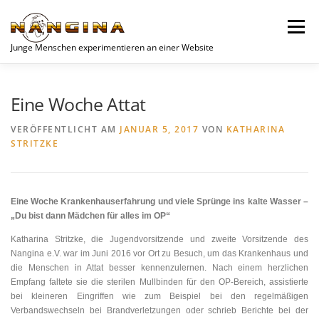
Zum
Inhalt
Menü
springen
Junge Menschen experimentieren an einer Website
SPENDEN
AKTUELLES
NEWS
JUGEND
Eine Woche Attat
VERÖFFENTLICHT AM
JANUAR 5, 2017
VON
KATHARINA
STRITZKE
UNSERE PROJEKTE
VEREIN
PROJEKTE
WOCHENEND-PLANER
DATENSCHUTZERKLÄRUNG
Eine Woche Krankenhauserfahrung und viele Sprünge ins kalte Wasser –
„Du bist dann Mädchen für alles im OP“
Katharina Stritzke, die Jugendvorsitzende und zweite Vorsitzende des
Nangina e.V. war im Juni 2016 vor Ort zu Besuch, um das Krankenhaus und
die Menschen in Attat besser kennenzulernen. Nach einem herzlichen
Empfang faltete sie die sterilen Mullbinden für den OP-Bereich, assistierte
bei kleineren Eingriffen wie zum Beispiel bei den regelmäßigen
Verbandswechseln bei Brandverletzungen oder schrieb Berichte bei der