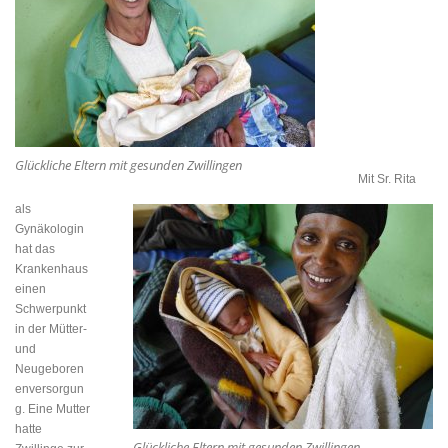
Glückliche Eltern mit gesunden Zwillingen
Mit Sr. Rita
als
Gynäkologin
hat das
Krankenhaus
einen
Schwerpunkt
in der Mütter-
und
Neugeboren
enversorgun
g. Eine Mutter
hatte
Glückliche Eltern mit gesunden Zwillingen