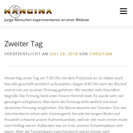
Zum
Inhalt
Menü
springen
Junge Menschen experimentieren an einer Website
SPENDEN
AKTUELLES
NEWS
JUGEND
Zweiter Tag
VERÖFFENTLICHT AM
JULI 29, 2018
VON
CHRISTIAN
UNSERE PROJEKTE
VEREIN
PROJEKTE
Heute fing unser Tag um 7:30 Uhr mit dem Frühstück an. Es haben auch
WOCHENEND-PLANER
DATENSCHUTZERKLÄRUNG
fast alle geschafft pünktlich aufzustehen. Gegen 8:40 Uhr kam der Bischof
und ist mit uns zu einer Firmung gefahren. Wir wurden sehr freundlich
begrüßt. Die Firmung fand unter freiem Himmel statt. Es wurde sehr viel
gesungen und getanzt. Man kann die Firmung nicht wirklich mit einer
deutschen Firmung vergleichen. Die Messe dauerte vier Stunden. Das war
zwischendurch schon sehr anstrengend. Gerade bei langen Reden auf
Kisuaheli schwand unsere Aufmerksamkeit, weil wir alle noch immer müde
vom Hinflug waren. Außerdem war es trotz unserer Schattenplätze sehr
warm. Aber die Tanzeinlagen zwischendurch waren immer sehr