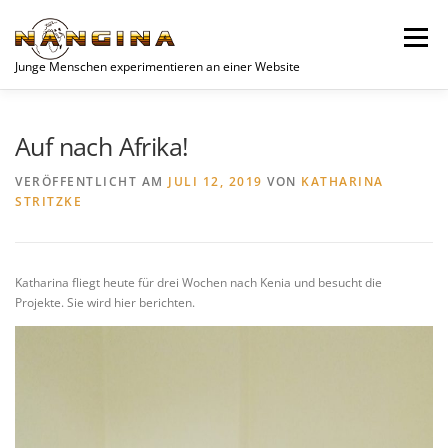
Zum
Inhalt
Menü
springen
Junge Menschen experimentieren an einer Website
SPENDEN
AKTUELLES
NEWS
JUGEND
Auf nach Afrika!
VERÖFFENTLICHT AM
JULI 12, 2019
VON
KATHARINA
STRITZKE
UNSERE PROJEKTE
VEREIN
PROJEKTE
WOCHENEND-PLANER
DATENSCHUTZERKLÄRUNG
Katharina fliegt heute für drei Wochen nach Kenia und besucht die
Projekte. Sie wird hier berichten.