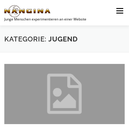
Zum
Inhalt
Menü
springen
Junge Menschen experimentieren an einer Website
SPENDEN
AKTUELLES
NEWS
JUGEND
KATEGORIE:
JUGEND
UNSERE PROJEKTE
VEREIN
PROJEKTE
WOCHENEND-PLANER
DATENSCHUTZERKLÄRUNG