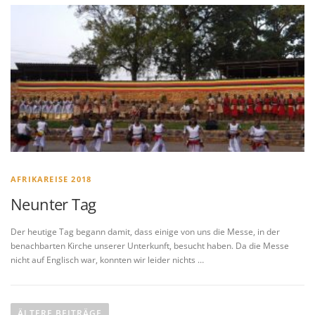
AFRIKAREISE 2018
Neunter Tag
Der heutige Tag begann damit, dass einige von uns die Messe, in der
benachbarten Kirche unserer Unterkunft, besucht haben. Da die Messe
nicht auf Englisch war, konnten wir leider nichts …
B
e
ÄLTERE BEITRÄGE